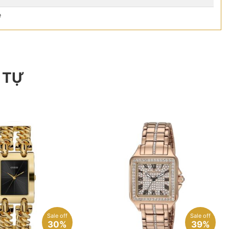
e
 TỰ
Sale off
Sale off
30%
39%