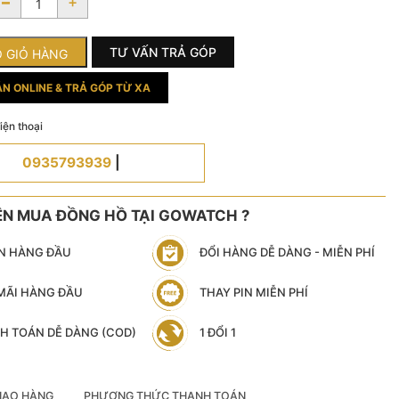
-
+
32.000.000 ₫.
là:
17.500.000 ₫.
TƯ VẤN TRẢ GÓP
 GIỎ HÀNG
N ONLINE & TRẢ GÓP TỪ XA
ện thoại
0935793939
|
ÊN MUA ĐỒNG HỒ TẠI GOWATCH ?
N HÀNG ĐẦU
ĐỔI HÀNG DỄ DÀNG - MIỄN PHÍ
MÃI HÀNG ĐẦU
THAY PIN MIỄN PHÍ
H TOÁN DỄ DÀNG (COD)
1 ĐỔI 1
IAO HÀNG
PHƯƠNG THỨC THANH TOÁN