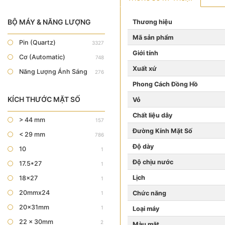
BỘ MÁY & NĂNG LƯỢNG
Thương hiệu
Mã sản phẩm
Pin (Quartz)
3327
Giới tính
Cơ (Automatic)
748
Xuất xứ
Năng Lượng Ánh Sáng
276
Phong Cách Đồng Hồ
KÍCH THƯỚC MẶT SỐ
Vỏ
Chất liệu dây
> 44 mm
157
Đường Kính Mặt Số
< 29 mm
786
Độ dày
10
1
Độ chịu nước
17.5*27
1
Lịch
18x27
1
20mmx24
Chức năng
1
20x31mm
1
Loại máy
22 x 30mm
2
Màu mặt