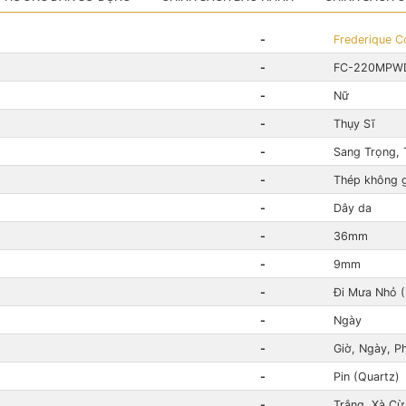
-
Frederique C
-
FC-220MPW
-
Nữ
-
Thụy Sĩ
-
Sang Trọng, 
-
Thép không g
-
Dây da
-
36mm
-
9mm
-
Đi Mưa Nhỏ 
-
Ngày
-
Giờ, Ngày, P
-
Pin (Quartz)
-
Trắng, Xà Cừ