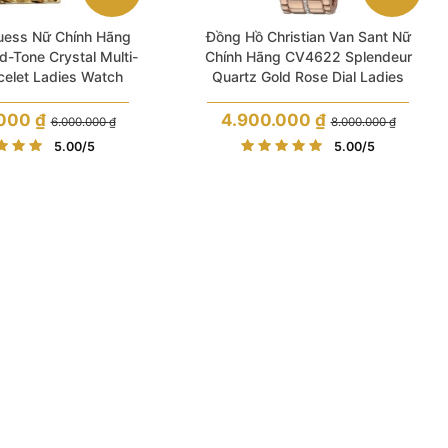
uess Nữ Chính Hãng
Đồng Hồ Christian Van Sant Nữ
d-Tone Crystal Multi-
Chính Hãng CV4622 Splendeur
celet Ladies Watch
Quartz Gold Rose Dial Ladies
Watch
.000
₫
4.900.000
₫
6.000.000
₫
8.000.000
₫
Giá
Giá
Giá
Giá
5.00
/5
5.00
/5
gốc
hiện
gốc
hiện
là:
tại
là:
tại
6.000.000 ₫.
là:
8.000.000 ₫.
là:
4.200.000 ₫.
4.900.000 ₫.