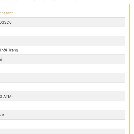
onstant
D3SD6
Thời Trang
ỉ
(3 ATM)
hút