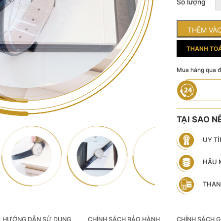
Số lượng
THÊM VÀO
THANH TOÁ
Mua hàng qua đi
TẠI SAO N
UY TÍ
HẬU 
THAN
HƯỚNG DẪN SỬ DỤNG
CHÍNH SÁCH BẢO HÀNH
CHÍNH SÁCH G