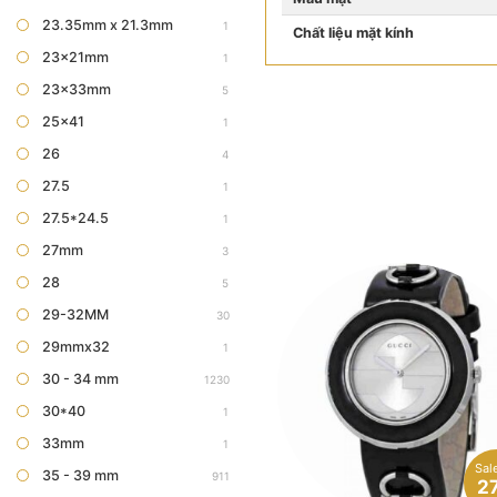
23.35mm x 21.3mm
1
Chất liệu mặt kính
23x21mm
1
23x33mm
5
25x41
1
26
4
27.5
1
27.5*24.5
1
27mm
3
28
5
29-32MM
30
29mmx32
1
30 - 34 mm
1230
30*40
1
33mm
1
Sale
35 - 39 mm
911
2