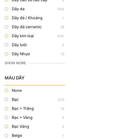
3
Dây da
1552
Dây đá / Khoáng
1
Dây đá cerramic
26
Dây kim loại
2041
Dây lưới
2
Dây Nhựa
13
SHOW MORE
MÀU DÂY
None
Bạc
1274
Bạc + Trắng
10
Bạc + Vàng
3
Bạc Vàng
4
Beige
1