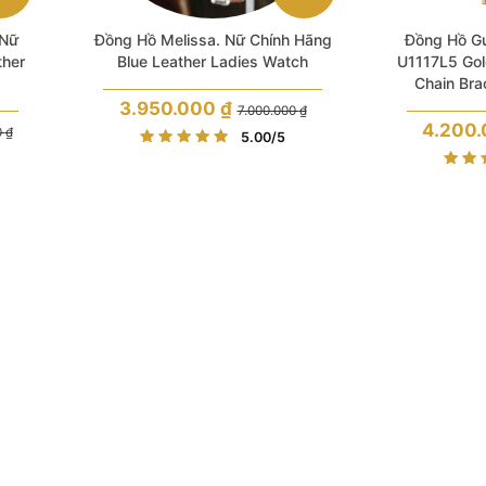
 Nữ
Đồng Hồ Melissa. Nữ Chính Hãng
Đồng Hồ G
ther
Blue Leather Ladies Watch
U1117L5 Gol
Chain Bra
3.950.000
₫
7.000.000
₫
4.200
Giá
Giá
0
₫
5.00
/5
gốc
hiện
là:
tại
7.000.000 ₫.
là:
₫.
3.950.000 ₫.
₫.