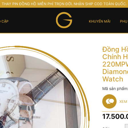
THAY PIN ĐỒNG HỒ MIỄN PHÍ TRỌN ĐỜI. NHẬN SHIP COD TOÀN QUỐC.
 CẶP
KHUYẾN MÃI
PHỤ 
Đồng Hồ
Chính 
220MPW
Diamond
Watch
Mã sản phẩm
XEM
17.500