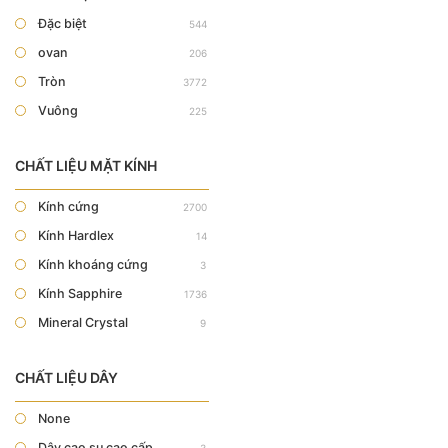
Đặc biệt
544
ovan
206
Tròn
3772
Vuông
225
CHẤT LIỆU MẶT KÍNH
Kính cứng
2700
Kính Hardlex
14
Kính khoáng cứng
3
Kính Sapphire
1736
Mineral Crystal
9
CHẤT LIỆU DÂY
None
Dây cao su cao cấp