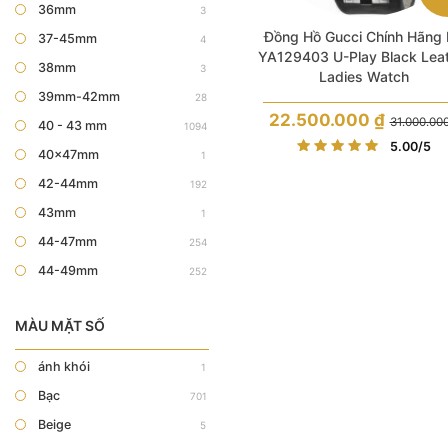
36mm
3
Đồng Hồ Gucci Chính Hãng
37-45mm
4
YA129403 U-Play Black Lea
38mm
3
Ladies Watch
39mm-42mm
28
22.500.000
₫
31.000.00
40 - 43 mm
1094
Giá
Giá
5.00
/5
40x47mm
1
gốc
hiện
là:
tại
42-44mm
192
31.000.000 
là:
43mm
1
22.500.000 
44-47mm
254
44-49mm
252
MÀU MẶT SỐ
ánh khói
1
Bạc
701
Beige
5