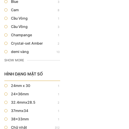
Blue
3
Cam
8
Cầu Vòng
1
Cầu Vồng
3
Champange
1
Crystal-set Amber
2
demi vàng
10
SHOW MORE
HÌNH DẠNG MẶT SỐ
24mm x 30
1
24x36mm
1
32.4mmx28.5
2
37mmx34
1
38x33mm
1
Chữ nhật
312