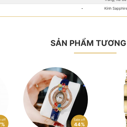
-
Kính Sapphir
SẢN PHẨM TƯƠNG
 off
Sale off
7%
44%