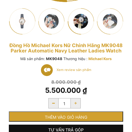
Đồng Hồ Michael Kors Nữ Chính Hãng MK9048
Parker Automatic Navy Leather Ladies Watch
Mã sản phẩm:
MK9048
Thương hiệu :
Michael Kors
Xem review sản phẩm
Giá
8.000.000
₫
gốc
5.500.000
₫
là:
Giá
8.000.000 ₫.
-
+
hiện
tại
là:
THÊM VÀO GIỎ HÀNG
5.500.000 ₫.
TƯ VẤN TRẢ GÓP