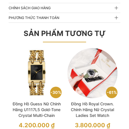
CHÍNH SÁCH GIAO HÀNG
PHƯƠNG THỨC THANH TOÁN
SẢN PHẨM TƯƠNG TỰ
30%
61%
Đồng Hồ Guess Nữ Chính
Đồng Hồ Royal Crown.
Hãng U1117L5 Gold-Tone
Chính Hãng Nữ Crystal
Crystal Multi-Chain
Ladies Set Watch
Bracelet Ladies Watch
Giá
Giá
4.200.000
₫
3.800.000
₫
gốc
gốc