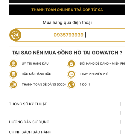
THANH TOÁN ONLINE & TRẢ GÓP TỪ XA
Mua hàng qua điện thoại
0935793939
|
TẠI SAO NÊN MUA ĐỒNG HỒ TẠI GOWATCH ?
UY TÍN HÀNG ĐẦU
ĐỔI HÀNG DỄ DÀNG - MIỄN PHÍ
HẬU MÃI HÀNG ĐẦU
THAY PIN MIỄN PHÍ
THANH TOÁN DỄ DÀNG (COD)
1 ĐỔI 1
THÔNG SỐ KỸ THUẬT
HƯỚNG DẪN SỬ DỤNG
CHÍNH SÁCH BẢO HÀNH