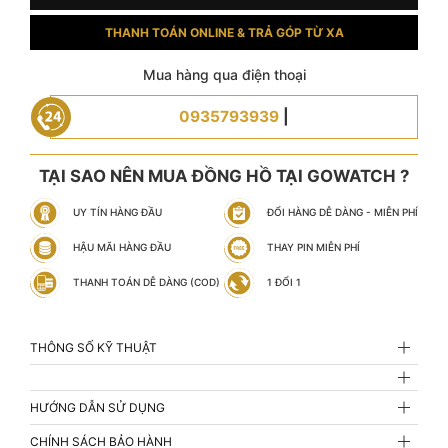
THANH TOÁN ONLINE & TRẢ GÓP TỪ XA
Mua hàng qua điện thoại
0935793939
|
TẠI SAO NÊN MUA ĐỒNG HỒ TẠI GOWATCH ?
UY TÍN HÀNG ĐẦU
ĐỔI HÀNG DỄ DÀNG - MIỄN PHÍ
HẬU MÃI HÀNG ĐẦU
THAY PIN MIỄN PHÍ
THANH TOÁN DỄ DÀNG (COD)
1 ĐỔI 1
THÔNG SỐ KỸ THUẬT
HƯỚNG DẪN SỬ DỤNG
CHÍNH SÁCH BẢO HÀNH