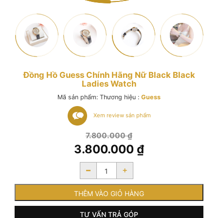
Đồng Hồ Guess Chính Hãng Nữ Black Black
Ladies Watch
Mã sản phẩm:
Thương hiệu :
Guess
Xem review sản phẩm
Giá
7.800.000
₫
gốc
3.800.000
₫
là:
Giá
7.800.000 ₫.
-
+
hiện
tại
là:
THÊM VÀO GIỎ HÀNG
3.800.000 ₫.
TƯ VẤN TRẢ GÓP