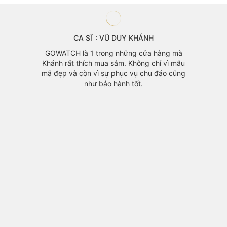
CA SĨ : VŨ DUY KHÁNH
GOWATCH là 1 trong những cửa hàng mà
Khánh rất thích mua sắm. Không chỉ vì mẫu
mã đẹp và còn vì sự phục vụ chu đáo cũng
như bảo hành tốt.
ael Kors
Với lị
GOWATCH.
Khánh k
ài dài.
hài 
GOWAT
chọn lự
ngoài đ