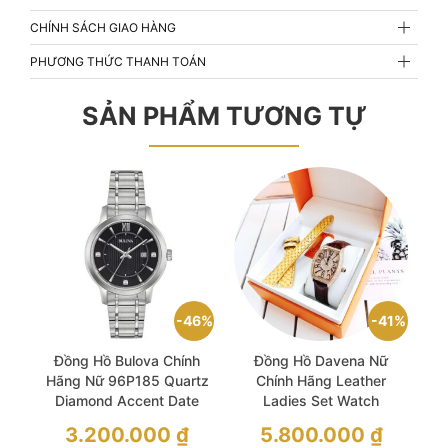
CHÍNH SÁCH GIAO HÀNG
PHƯƠNG THỨC THANH TOÁN
SẢN PHẨM TƯƠNG TỰ
46%
41%
Đồng Hồ Bulova Chính
Đồng Hồ Davena Nữ
Hãng Nữ 96P185 Quartz
Chính Hãng Leather
Diamond Accent Date
Ladies Set Watch
Indicator Black Dial Ladies
Giá
Giá
3.200.000
₫
5.800.000
₫
Watch
gốc
gốc