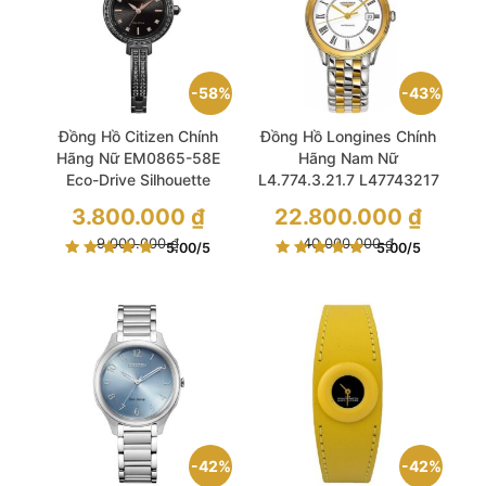
58%
43%
Đồng Hồ Citizen Chính
Đồng Hồ Longines Chính
Hãng Nữ EM0865-58E
Hãng Nam Nữ
Eco-Drive Silhouette
L4.774.3.21.7 L47743217
Crystal Black Stainless
Flagship Automatic
Giá
Giá
3.800.000
₫
22.800.000
₫
Steel Ladies Watch
Unisex Watch
gốc
gốc
là:
Giá
là:
Giá
9.000.000
₫
40.000.000
₫
5.00
/5
5.00
/5
9.000.000 ₫.
hiện
40.000.000 ₫.
hiện
tại
tại
là:
là:
3.800.000 ₫.
22.800.000 ₫.
42%
42%