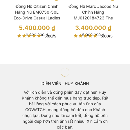
Đồng Hồ Citizen Chính
Đồng Hồ Marc Jacobs Nữ
Hãng Nữ EM0750-50L
Chính Hãng
Eco-Drive Casual Ladies
MJ0120184723 The
Watch
Donut Quartz Black Dial
Giá
Giá
5.400.000
₫
3.400.000
₫
Ladies Watch
gốc
gốc
là:
Giá
là:
Giá
9.300.000
₫
5.900.000
₫
5.00
/5
5.00
/5
9.300.000 ₫.
hiện
5.900.000 ₫.
hiện
tại
tại
là:
là:
5.400.000 ₫.
3.400.000 ₫.
DIỄN VIÊN : HUY KHÁNH
àng mà
Với lịch diễn và đóng phim dày đặt nên Huy
 vì mẫu
Khánh không thể đến mua hàng trực tiếp. Rất
áo cũng
hài lòng với cách phục vụ tận tình của
GOWATCH, mang đồng hồ đến cho Khánh
chọn lựa. Đúng như lời cam kết, đồng hồ bên
ngoài đẹp hơn trên ảnh rất nhiều. Xin cảm ơn
các bạn.