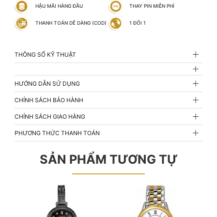
HẬU MÃI HÀNG ĐẦU
THAY PIN MIỄN PHÍ
THANH TOÁN DỄ DÀNG (COD)
1 ĐỔI 1
THÔNG SỐ KỸ THUẬT
HƯỚNG DẪN SỬ DỤNG
CHÍNH SÁCH BẢO HÀNH
CHÍNH SÁCH GIAO HÀNG
PHƯƠNG THỨC THANH TOÁN
SẢN PHẨM TƯƠNG TỰ