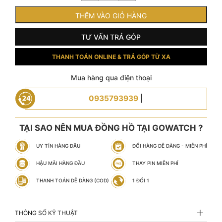
tại
là:
THÊM VÀO GIỎ HÀNG
2.500.000 ₫.
TƯ VẤN TRẢ GÓP
THANH TOÁN ONLINE & TRẢ GÓP TỪ XA
Mua hàng qua điện thoại
0935793939
|
TẠI SAO NÊN MUA ĐỒNG HỒ TẠI GOWATCH ?
UY TÍN HÀNG ĐẦU
ĐỔI HÀNG DỄ DÀNG - MIỄN PHÍ
HẬU MÃI HÀNG ĐẦU
THAY PIN MIỄN PHÍ
THANH TOÁN DỄ DÀNG (COD)
1 ĐỔI 1
THÔNG SỐ KỸ THUẬT