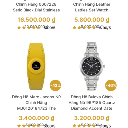
Chính Hãng 0607228
Chính Hãng Leather
Serio Black Dial Stainless
Ladies Set Watch
Steel Ladies Watch
Giá
Giá
16.500.000
₫
5.800.000
₫
gốc
gốc
là:
Giá
là:
Giá
22.000.000
₫
9.900.000
₫
5.00
/5
5.00
/5
22.000.000 ₫.
hiện
9.900.000 ₫.
hiện
tại
tại
là:
là:
16.500.000 ₫.
5.800.000 ₫.
42%
46%
Đồng Hồ Marc Jacobs Nữ
Đồng Hồ Bulova Chính
Chính Hãng
Hãng Nữ 96P185 Quartz
MJ0120184723 The
Diamond Accent Date
Donut Quartz Black Dial
Indicator Black Dial Ladies
Giá
Giá
3.400.000
₫
3.200.000
₫
Ladies Watch
Watch
gốc
gốc
là:
Giá
là:
Giá
5.900.000
₫
5.900.000
₫
5.00
/5
5.00
/5
5.900.000 ₫.
hiện
5.900.000 ₫.
hiện