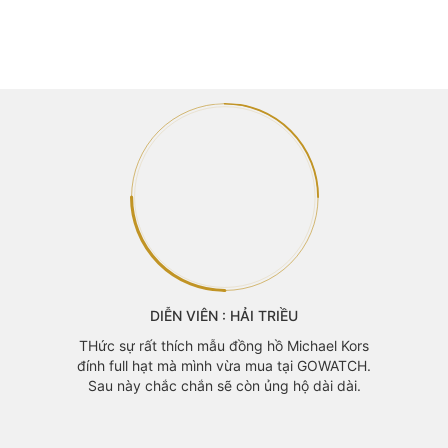
tại
tại
là:
là:
3.400.000 ₫.
3.200.000 ₫.
ớt thấy
đep của
 sau 30p
Cảm thấy
ác bạn.
GOWAT
DIỄN VIÊN : HẢI TRIỀU
Khánh 
mã đẹp
THức sự rất thích mẫu đồng hồ Michael Kors
đính full hạt mà mình vừa mua tại GOWATCH.
Sau này chắc chắn sẽ còn ủng hộ dài dài.