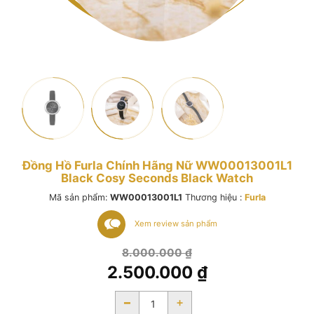
Đồng Hồ Furla Chính Hãng Nữ WW00013001L1
Black Cosy Seconds Black Watch
Mã sản phẩm:
WW00013001L1
Thương hiệu :
Furla
Xem review sản phẩm
Giá
8.000.000
₫
gốc
2.500.000
₫
là:
Giá
8.000.000 ₫.
-
+
hiện