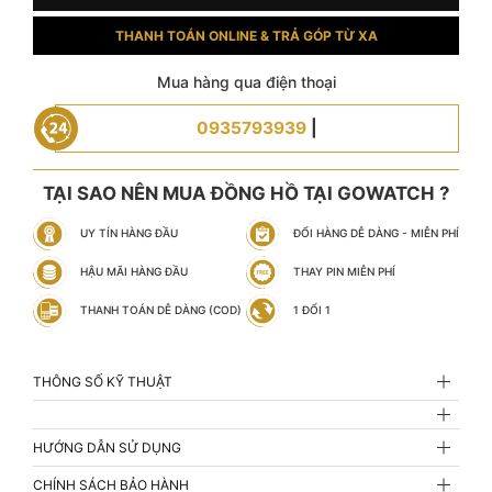
THANH TOÁN ONLINE & TRẢ GÓP TỪ XA
Mua hàng qua điện thoại
0935793939
|
TẠI SAO NÊN MUA ĐỒNG HỒ TẠI GOWATCH ?
UY TÍN HÀNG ĐẦU
ĐỔI HÀNG DỄ DÀNG - MIỄN PHÍ
HẬU MÃI HÀNG ĐẦU
THAY PIN MIỄN PHÍ
THANH TOÁN DỄ DÀNG (COD)
1 ĐỔI 1
THÔNG SỐ KỸ THUẬT
HƯỚNG DẪN SỬ DỤNG
CHÍNH SÁCH BẢO HÀNH