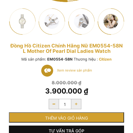
Đồng Hồ Citizen Chính Hãng Nữ EM0554-58N
L Mother Of Pearl Dial Ladies Watch
Mã sản phẩm:
EM0554-58N
Thương hiệu :
Citizen
Xem review sản phẩm
Giá
8.000.000
₫
gốc
3.900.000
₫
là:
Giá
8.000.000 ₫.
-
+
hiện
tại
là:
THÊM VÀO GIỎ HÀNG
3.900.000 ₫.
TƯ VẤN TRẢ GÓP