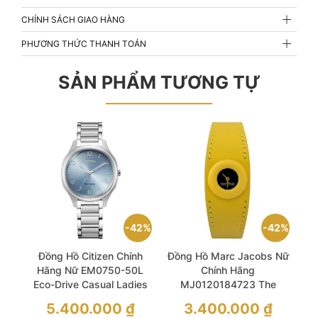
CHÍNH SÁCH GIAO HÀNG
PHƯƠNG THỨC THANH TOÁN
SẢN PHẨM TƯƠNG TỰ
42%
42%
Đồng Hồ Citizen Chính
Đồng Hồ Marc Jacobs Nữ
Hãng Nữ EM0750-50L
Chính Hãng
Eco-Drive Casual Ladies
MJ0120184723 The
Watch
Donut Quartz Black Dial
Giá
Giá
5.400.000
₫
3.400.000
₫
Ladies Watch
gốc
gốc