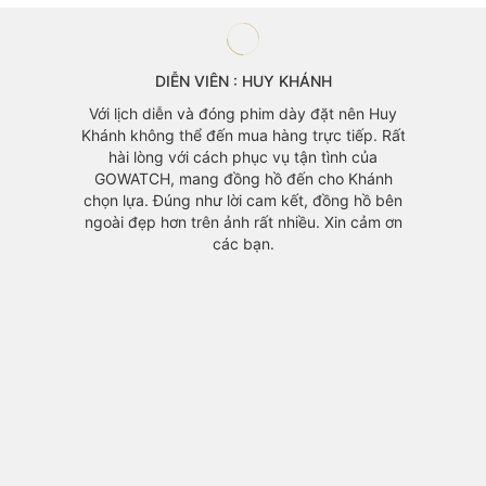
nên Huy
iếp. Rất
h của
 Khánh
g hồ bên
n cảm ơn
DIỄN VIÊN : HÙNG THUẬN
Luân rấ
Đồng hồ là một trong những món trang sức
cái thứ
yêu thích của tôi. Biết đến GOWATCH từ lâu
mẫu mã
với mẫu mã đa dạng và phục vụ chu đáo
Luân rấ
chính vì thế GOWATCH luôn là sự lựa chọn số
Chúc 
1 mỗi khi tôi cần mua 1 mẫu đồng hồ mới.