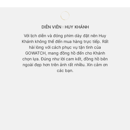
DIỄN VIÊN : HUY KHÁNH
àng mà
Với lịch diễn và đóng phim dày đặt nên Huy
 vì mẫu
Khánh không thể đến mua hàng trực tiếp. Rất
áo cũng
hài lòng với cách phục vụ tận tình của
GOWATCH, mang đồng hồ đến cho Khánh
chọn lựa. Đúng như lời cam kết, đồng hồ bên
ngoài đẹp hơn trên ảnh rất nhiều. Xin cảm ơn
các bạn.
Đồng h
yêu th
với m
chính v
1 mỗi