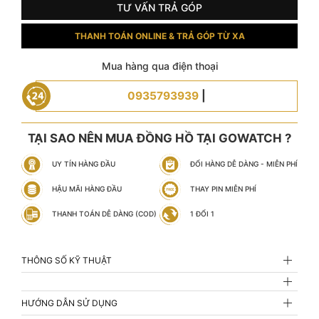
TƯ VẤN TRẢ GÓP
THANH TOÁN ONLINE & TRẢ GÓP TỪ XA
Mua hàng qua điện thoại
0935793939
|
TẠI SAO NÊN MUA ĐỒNG HỒ TẠI GOWATCH ?
UY TÍN HÀNG ĐẦU
ĐỔI HÀNG DỄ DÀNG - MIỄN PHÍ
HẬU MÃI HÀNG ĐẦU
THAY PIN MIỄN PHÍ
THANH TOÁN DỄ DÀNG (COD)
1 ĐỔI 1
THÔNG SỐ KỸ THUẬT
HƯỚNG DẪN SỬ DỤNG