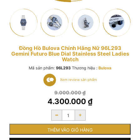
Đồng Hồ Bulova Chính Hãng Nữ 96L293
Gemini Futuro Blue Dial Stainless Steel Ladies
Watch
Mã sản phẩm:
96L293
Thương hiệu :
Bulova
Xem review sản phẩm
Giá
9.000.000
₫
gốc
4.300.000
₫
là:
Giá
9.000.000 ₫.
-
+
hiện
tại
là:
THÊM VÀO GIỎ HÀNG
4.300.000 ₫.