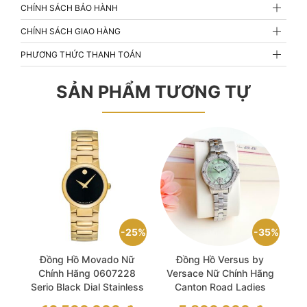
CHÍNH SÁCH BẢO HÀNH
CHÍNH SÁCH GIAO HÀNG
PHƯƠNG THỨC THANH TOÁN
SẢN PHẨM TƯƠNG TỰ
25%
35%
Đồng Hồ Movado Nữ
Đồng Hồ Versus by
Chính Hãng 0607228
Versace Nữ Chính Hãng
Serio Black Dial Stainless
Canton Road Ladies
Steel Ladies Watch
Watch
Giá
Giá