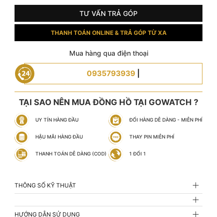
TƯ VẤN TRẢ GÓP
THANH TOÁN ONLINE & TRẢ GÓP TỪ XA
Mua hàng qua điện thoại
0935793939
|
TẠI SAO NÊN MUA ĐỒNG HỒ TẠI GOWATCH ?
UY TÍN HÀNG ĐẦU
ĐỔI HÀNG DỄ DÀNG - MIỄN PHÍ
HẬU MÃI HÀNG ĐẦU
THAY PIN MIỄN PHÍ
THANH TOÁN DỄ DÀNG (COD)
1 ĐỔI 1
THÔNG SỐ KỸ THUẬT
HƯỚNG DẪN SỬ DỤNG