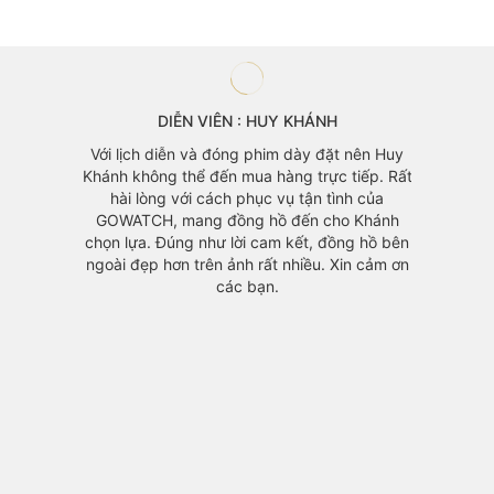
DIỄN VIÊN : HUY KHÁNH
àng mà
Với lịch diễn và đóng phim dày đặt nên Huy
 vì mẫu
Khánh không thể đến mua hàng trực tiếp. Rất
áo cũng
hài lòng với cách phục vụ tận tình của
GOWATCH, mang đồng hồ đến cho Khánh
chọn lựa. Đúng như lời cam kết, đồng hồ bên
ngoài đẹp hơn trên ảnh rất nhiều. Xin cảm ơn
các bạn.
Đồng h
yêu th
với m
chính v
1 mỗi