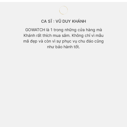
CA SĨ : VŨ DUY KHÁNH
GOWATCH là 1 trong những cửa hàng mà
Khánh rất thích mua sắm. Không chỉ vì mẫu
mã đẹp và còn vì sự phục vụ chu đáo cũng
như bảo hành tốt.
ael Kors
Với lị
GOWATCH.
Khánh k
ài dài.
hài 
GOWAT
chọn lự
ngoài đ