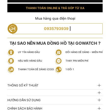
THANH TOÁN ONLINE & TRẢ GÓP TỪ XA
Mua hàng qua điện thoại
0935793939
|
TẠI SAO NÊN MUA ĐỒNG HỒ TẠI GOWATCH ?
UY TÍN HÀNG ĐẦU
ĐỔI HÀNG DỄ DÀNG - MIỄN PHÍ
HẬU MÃI HÀNG ĐẦU
THAY PIN MIỄN PHÍ
THANH TOÁN DỄ DÀNG (COD)
1 ĐỔI 1
THÔNG SỐ KỸ THUẬT
HƯỚNG DẪN SỬ DỤNG
CHÍNH SÁCH BẢO HÀNH