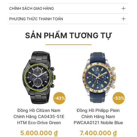
CHÍNH SÁCH GIAO HÀNG
PHƯƠNG THỨC THANH TOÁN
SẢN PHẨM TƯƠNG TỰ
43%
53%
Đồng Hồ Citizen Nam
Đồng Hồ Philipp Plein
Chính Hãng CA0435-51E
Chính Hãng Nam
HTM Eco-Drive Green
PWCAA0121 Nobile Blue
Men’s Watch
Leather Men’s Watch
Giá
Giá
5.600.000
₫
7.400.000
₫
gốc
gốc