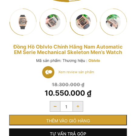
Đồng Hồ Oblvlo Chính Hãng Nam Automatic
EM Serie Mechanical Skeleton Men’s Watch
Mã sản phẩm:
Thương hiệu :
Oblvlo
Xem review sản phẩm
Giá
18.300.000
₫
gốc
10.550.000
₫
là:
Giá
18.300.000 ₫.
-
+
hiện
tại
là:
THÊM VÀO GIỎ HÀNG
10.550.000 ₫.
TƯ VẤN TRẢ GÓP