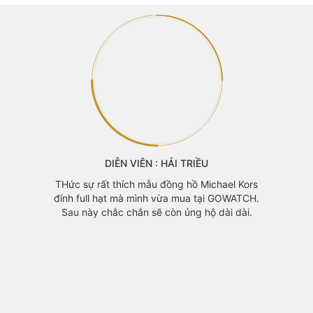
ớt thấy
đep của
 sau 30p
Cảm thấy
ác bạn.
GOWAT
DIỄN VIÊN : HẢI TRIỀU
Khánh 
mã đẹp
THức sự rất thích mẫu đồng hồ Michael Kors
đính full hạt mà mình vừa mua tại GOWATCH.
Sau này chắc chắn sẽ còn ủng hộ dài dài.