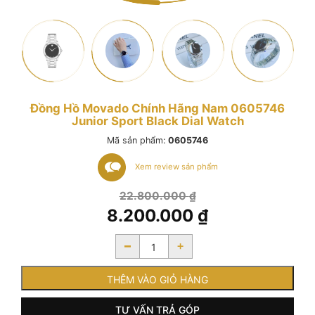
Đồng Hồ Movado Chính Hãng Nam 0605746
Junior Sport Black Dial Watch
Mã sản phẩm:
0605746
Xem review sản phẩm
Giá
22.800.000
₫
gốc
8.200.000
₫
là:
Giá
22.800.000 ₫.
-
+
hiện
tại
là:
THÊM VÀO GIỎ HÀNG
8.200.000 ₫.
TƯ VẤN TRẢ GÓP