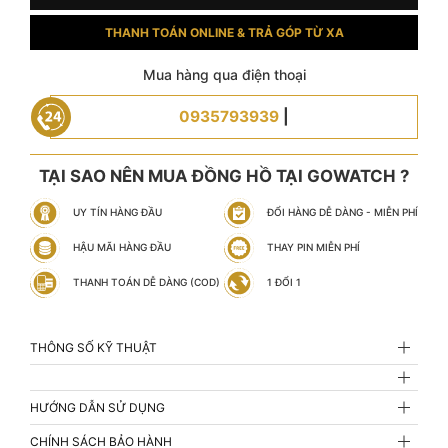
THANH TOÁN ONLINE & TRẢ GÓP TỪ XA
Mua hàng qua điện thoại
0935793939
|
TẠI SAO NÊN MUA ĐỒNG HỒ TẠI GOWATCH ?
UY TÍN HÀNG ĐẦU
ĐỔI HÀNG DỄ DÀNG - MIỄN PHÍ
HẬU MÃI HÀNG ĐẦU
THAY PIN MIỄN PHÍ
THANH TOÁN DỄ DÀNG (COD)
1 ĐỔI 1
THÔNG SỐ KỸ THUẬT
HƯỚNG DẪN SỬ DỤNG
CHÍNH SÁCH BẢO HÀNH