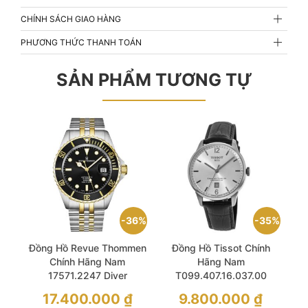
CHÍNH SÁCH GIAO HÀNG
PHƯƠNG THỨC THANH TOÁN
SẢN PHẨM TƯƠNG TỰ
36%
35%
Đồng Hồ Revue Thommen
Đồng Hồ Tissot Chính
Chính Hãng Nam
Hãng Nam
17571.2247 Diver
T099.407.16.037.00
Automatic Black Dial
T0994071603700.
Giá
Giá
17.400.000
₫
9.800.000
₫
Men’s Watch
Chemin Des Tourelles
gốc
gốc