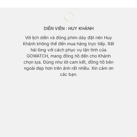
DIỄN VIÊN : HUY KHÁNH
àng mà
Với lịch diễn và đóng phim dày đặt nên Huy
 vì mẫu
Khánh không thể đến mua hàng trực tiếp. Rất
áo cũng
hài lòng với cách phục vụ tận tình của
GOWATCH, mang đồng hồ đến cho Khánh
chọn lựa. Đúng như lời cam kết, đồng hồ bên
ngoài đẹp hơn trên ảnh rất nhiều. Xin cảm ơn
các bạn.
Đồng h
yêu th
với m
chính v
1 mỗi