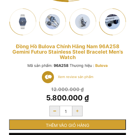
Đồng Hồ Bulova Chính Hãng Nam 96A258
Gemini Futuro Stainless Steel Bracelet Men’s
Watch
Mã sản phẩm:
96A258
Thương hiệu :
Bulova
Xem review sản phẩm
Giá
12.000.000
₫
gốc
5.800.000
₫
là:
Giá
12.000.000 ₫.
-
+
hiện
tại
là:
THÊM VÀO GIỎ HÀNG
5.800.000 ₫.