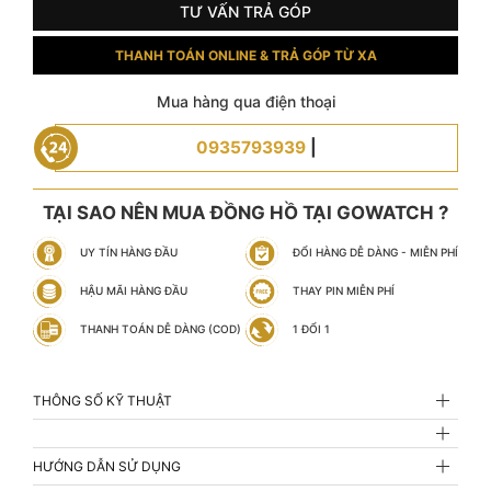
TƯ VẤN TRẢ GÓP
THANH TOÁN ONLINE & TRẢ GÓP TỪ XA
Mua hàng qua điện thoại
0935793939
|
TẠI SAO NÊN MUA ĐỒNG HỒ TẠI GOWATCH ?
UY TÍN HÀNG ĐẦU
ĐỔI HÀNG DỄ DÀNG - MIỄN PHÍ
HẬU MÃI HÀNG ĐẦU
THAY PIN MIỄN PHÍ
THANH TOÁN DỄ DÀNG (COD)
1 ĐỔI 1
THÔNG SỐ KỸ THUẬT
HƯỚNG DẪN SỬ DỤNG