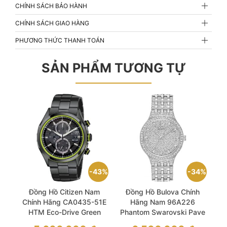
CHÍNH SÁCH BẢO HÀNH
CHÍNH SÁCH GIAO HÀNG
PHƯƠNG THỨC THANH TOÁN
SẢN PHẨM TƯƠNG TỰ
43%
34%
Đồng Hồ Citizen Nam
Đồng Hồ Bulova Chính
Chính Hãng CA0435-51E
Hãng Nam 96A226
HTM Eco-Drive Green
Phantom Swarovski Pave
Men’s Watch
Men’s Watch
Giá
Giá