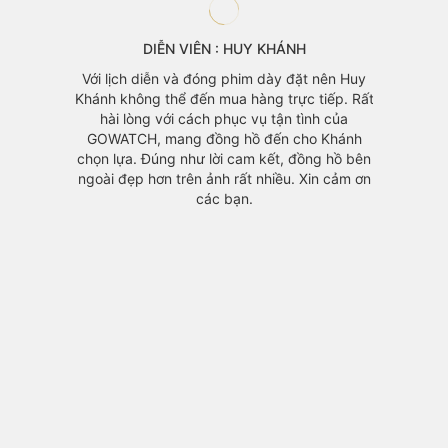
DIỄN VIÊN : HUY KHÁNH
àng mà
Với lịch diễn và đóng phim dày đặt nên Huy
 vì mẫu
Khánh không thể đến mua hàng trực tiếp. Rất
áo cũng
hài lòng với cách phục vụ tận tình của
GOWATCH, mang đồng hồ đến cho Khánh
chọn lựa. Đúng như lời cam kết, đồng hồ bên
ngoài đẹp hơn trên ảnh rất nhiều. Xin cảm ơn
các bạn.
Đồng h
yêu th
với m
chính v
1 mỗi