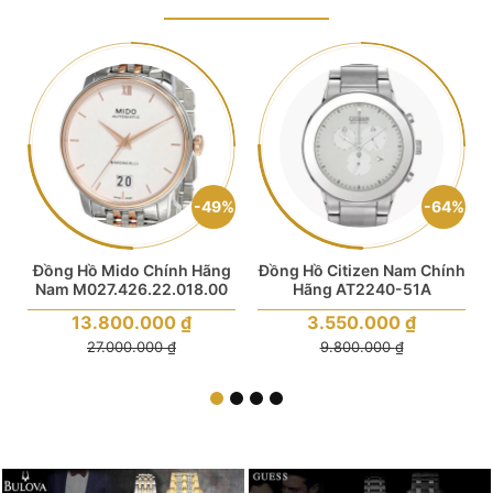
%
49%
64%
g
Đồng Hồ Mido Chính Hãng
Đồng Hồ Citizen Nam Chính
/
Nam M027.426.22.018.00
Hãng AT2240-51A
Giá
Giá
13.800.000
₫
3.550.000
₫
gốc
gốc
là:
là:
Giá
Giá
27.000.000
₫
9.800.000
₫
27.000.000 ₫.
9.800.000 ₫.
hiện
hiện
tại
tại
là:
là:
13.800.000 ₫.
3.550.000 ₫.