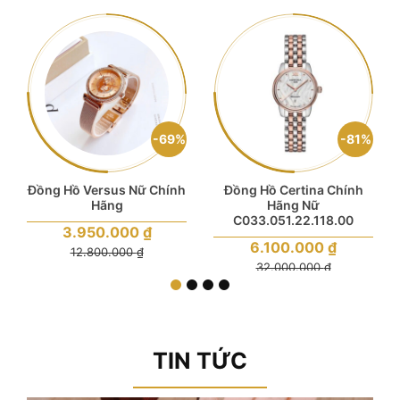
69%
81%
Đồng Hồ Versus Nữ Chính
Đồng Hồ Certina Chính
Hãng
Hãng Nữ
C033.051.22.118.00
Giá
3.950.000
₫
gốc
Giá
6.100.000
₫
là:
Giá
12.800.000
₫
gốc
12.800.000 ₫.
hiện
là:
Giá
32.000.000
₫
tại
32.000.000 ₫.
hiện
là:
tại
3.950.000 ₫.
là:
6.100.000 ₫.
TIN TỨC