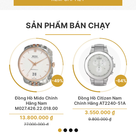
SẢN PHẨM BÁN CHẠY
49%
64%
Đồng Hồ Mido Chính
Đồng Hồ Citizen Nam
Hãng Nam
Chính Hãng AT2240-51A
M027.426.22.018.00
Giá
3.550.000
₫
gốc
Giá
13.800.000
₫
là:
Giá
9.800.000
₫
gốc
9.800.000 ₫.
hiện
là:
Giá
27.000.000
₫
tại
27.000.000 ₫.
hiện
là:
tại
3.550.000 ₫.
là:
13.800.000 ₫.